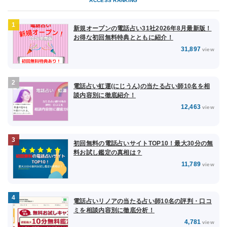
ACCESS RANKING
新規オープンの電話占い31社2026年8月最新版！
お得な初回無料特典とともに紹介！
31,897
view
電話占い虹運(にじうん)の当たる占い師10名を相
談内容別に徹底紹介！
12,463
view
初回無料の電話占いサイトTOP10！最大30分の無
料お試し鑑定の真相は？
11,789
view
電話占いリノアの当たる占い師10名の評判・口コ
ミを相談内容別に徹底分析！
4,781
view