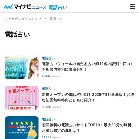
電話占い
マイナビニューストップ
電話占い
電話占い
電話占い
電話占いフィールの当たる占い師10名の評判・口コミ
を相談内容別に徹底分析！
2496
views
電話占い
新規オープンの電話占い31社2026年8月最新版！お得
な初回無料特典とともに紹介！
31897
views
電話占い
初回無料の電話占いサイトTOP10！最大30分の無料
お試し鑑定の真相は？
11789
views